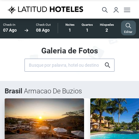
Check-In
Check-Out
Noites
Quartos
Hóspedes
07 Ago
08 Ago
1
1
2
Editar
Galeria de Fotos
Brasil
Armacao De Buzios