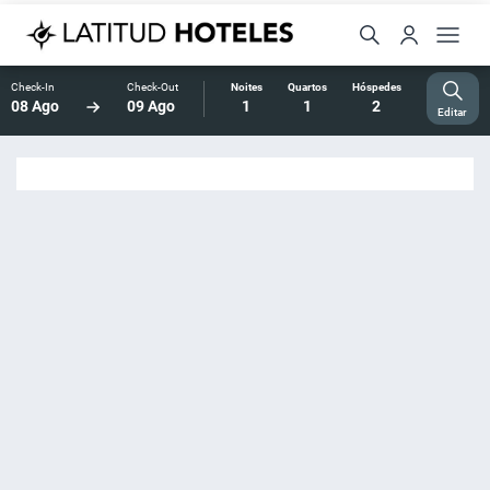
Check-In
Check-Out
Noites
Quartos
Hóspedes
08 Ago
09 Ago
1
1
2
Editar