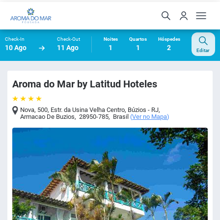
Check-In
Check-Out
Noites
Quartos
Hóspedes
10 Ago
11 Ago
1
1
2
Editar
Aroma do Mar by Latitud Hoteles
Nova, 500, Estr. da Usina Velha Centro, Búzios - RJ
,
Armacao De Buzios
,
28950-785
,
Brasil
(
Ver no Mapa
)