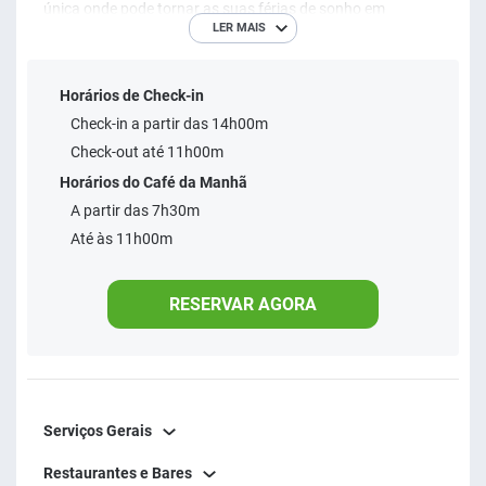
única onde pode tornar as suas férias de sonho em
LER MAIS
realidade. Seu estilo foi especialmente preparado para que
a estética e a harmonia sejam uma característica que o
Horários de Check-in
diferencia de qualquer proposta no destino. Tem quartos
Check-in a partir das 14h00m
delicadamente decorados, equipados para que a sua
Check-out até 11h00m
estadia seja de absoluto conforto e prazer. Trabalhamos
Horários do Café da Manhã
em todos os detalhes para tornar sua experiência
A partir das 7h30m
inesquecível.
Até às 11h00m
RESERVAR AGORA
Serviços Gerais
Restaurantes e Bares