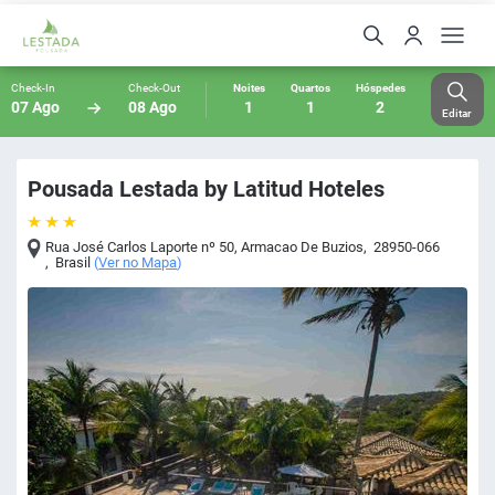
Check-In
Check-Out
Noites
Quartos
Hóspedes
07 Ago
08 Ago
1
1
2
Editar
Pousada Lestada by Latitud Hoteles
Rua José Carlos Laporte nº 50
,
Armacao De Buzios
,
28950-066
,
Brasil
(
Ver no Mapa
)