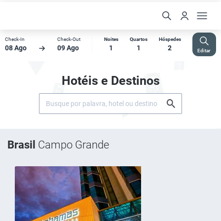
Check-In
Check-Out
Noites
Quartos
Hóspedes
08 Ago
09 Ago
1
1
2
Editar
Hotéis e Destinos
Brasil
Campo Grande