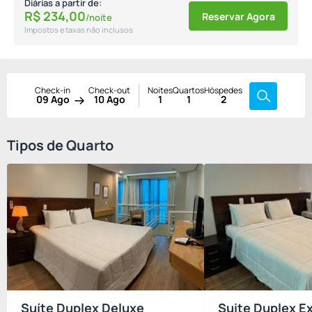
Diárias a partir de:
R$
234,
00
Reservar Agora
/noite
Impostos e taxas não inclusos
Check-in
Check-out
Noites
Quartos
Hóspedes
09 Ago
10 Ago
1
1
2
Tipos de Quarto
Suíte Duplex Deluxe
Suite Duplex E