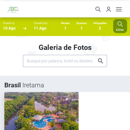
Check-In
Check-Out
Noites
Quartos
Hóspedes
10 Ago
11 Ago
1
1
2
Editar
Galeria de Fotos
Brasil
Iretama