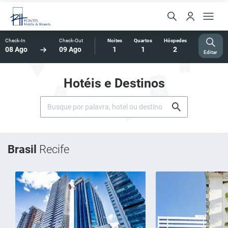
Check-In
Check-Out
Noites
Quartos
Hóspedes
08 Ago
09 Ago
1
1
2
Editar
Hotéis e Destinos
Brasil
Recife