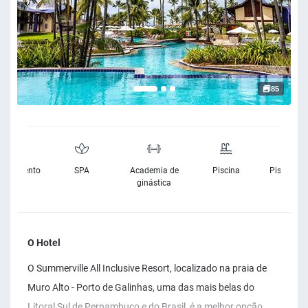
85
cionamento
SPA
Academia de
Piscina
Piscina Ex
ratuito
ginástica
O Hotel
O Summerville All Inclusive Resort, localizado na praia de
Muro Alto - Porto de Galinhas, uma das mais belas do
Litoral Sul de Pernambuco e do Brasil, é a melhor opção