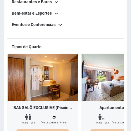
Restaurantes e Bares
beleza, enfermaria e o SPA Tantien, que oferece terapias
Bem-estar e Esportes
corporais, banhos aromáticos e massagens relaxantes.
Reconhecido pelo TripAdvisor como o 1º resort em Porto de
Eventos e Conferências
Galinhas para famílias, o Summerville é o destino ideal para
quem busca dias leves, felizes e completos.
Tipos de Quarto
BANGALÔ EXCLUSIVE (Piscin...
Apartamento Lu
x3
Vista para a Praia
Vista para a 
Max. PAX
Max. PAX