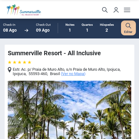
Check-In
Check-Out
Noites
Quartos
Hóspedes
08 Ago
09 Ago
1
1
2
Editar
Summerville Resort - All Inclusive
Estr. Ac. p/ Praia de Muro Alto, s/n Praia de Muro Alto, Ipojuca
,
Ipojuca
,
55593-460
,
Brasil
(
Ver no Mapa
)