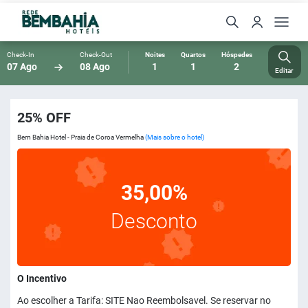
Check-In
Check-Out
Noites
Quartos
Hóspedes
07 Ago
08 Ago
1
1
2
Editar
25% OFF
Bem Bahia Hotel - Praia de Coroa Vermelha
(Mais sobre o hotel)
35,00%
Desconto
O Incentivo
Ao escolher a Tarifa: SITE Nao Reembolsavel. Se reservar no