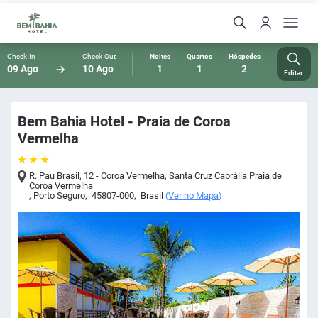
Check-In
Check-Out
Noites
Quartos
Hóspedes
09 Ago
10 Ago
1
1
2
Editar
Bem Bahia Hotel - Praia de Coroa
Vermelha
R. Pau Brasil, 12 - Coroa Vermelha, Santa Cruz Cabrália Praia de
Coroa Vermelha
,
Porto Seguro
,
45807-000
,
Brasil
(
Ver no Mapa
)