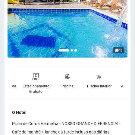
43
rnet Banda
Estacionamento
Piscina
Piscina Interior
Wifi Grat
Larga
Gratuito
O Hotel
Praia de Coroa Vermelha - NOSSO GRANDE DIFERENCIAL:
Café da manhã + lanche da tarde incluso nas diárias.