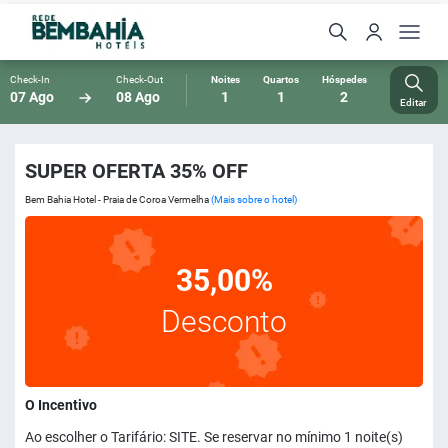
Check-In
Check-Out
Noites
Quartos
Hóspedes
07 Ago
08 Ago
1
1
2
Editar
SUPER OFERTA 35% OFF
Bem Bahia Hotel - Praia de Coroa Vermelha
(Mais sobre o hotel)
35,00%
Desconto
O Incentivo
Ao escolher o Tarifário: SITE. Se reservar no mínimo 1 noite(s)