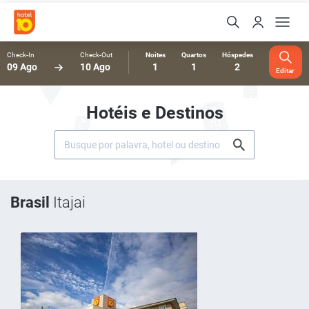
Check-In
Check-Out
Noites
Quartos
Hóspedes
09 Ago
10 Ago
1
1
2
Editar
Hotéis e Destinos
Brasil
Itajai