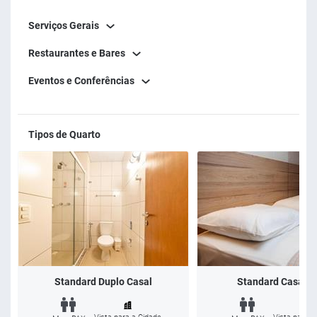
- Cremer - 7,6 km
Serviços Gerais
- Hering - 10,3 km
- Parque Vila Germânica - 8,6 km
Restaurantes e Bares
- Museu da Cerveja - 11,9 km
Eventos e Conferências
Esperamos por você!
Tipos de Quarto
Standard Duplo Casal
Standard Casal 