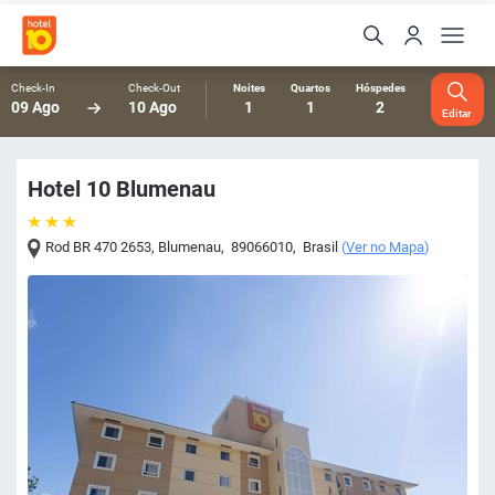
Check-In
Check-Out
Noites
Quartos
Hóspedes
09 Ago
10 Ago
1
1
2
Editar
Hotel 10 Blumenau
Rod BR 470 2653
,
Blumenau
,
89066010
,
Brasil
(
Ver no Mapa
)