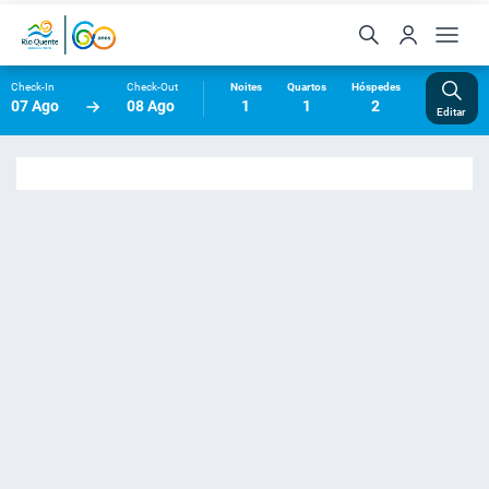
Check-In
Check-Out
Noites
Quartos
Hóspedes
07 Ago
08 Ago
1
1
2
Editar