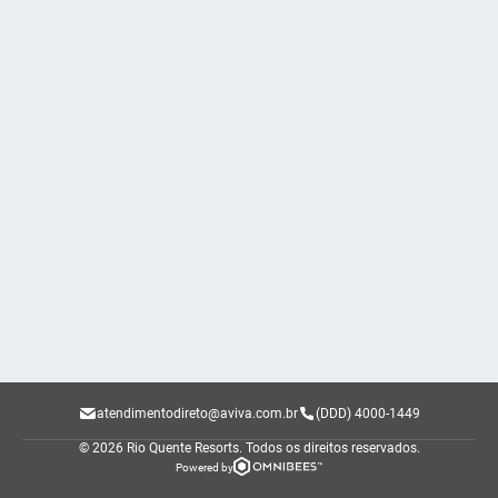
atendimentodireto@aviva.com.br
(DDD) 4000-1449
© 2026 Rio Quente Resorts.
Todos os direitos reservados.
Powered by