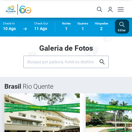
Check-In
Check-Out
Noites
Quartos
Hóspedes
10 Ago
11 Ago
1
1
2
Editar
Galeria de Fotos
Brasil
Rio Quente