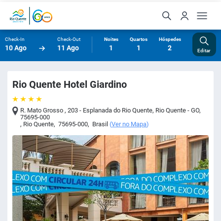
Check-In
Check-Out
Noites
Quartos
Hóspedes
10 Ago
11 Ago
1
1
2
Editar
Rio Quente Hotel Giardino
R. Mato Grosso , 203 - Esplanada do Rio Quente, Rio Quente - GO,
75695-000
,
Rio Quente
,
75695-000
,
Brasil
(
Ver no Mapa
)