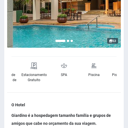
53
sibilidade
Estacionamento
SPA
Piscina
Piscina Ex
Cadeira de
Gratuito
Rodas
O Hotel
Giardino é a hospedagem tamanho família e grupos de
amigos que cabe no orçamento da sua viagem.