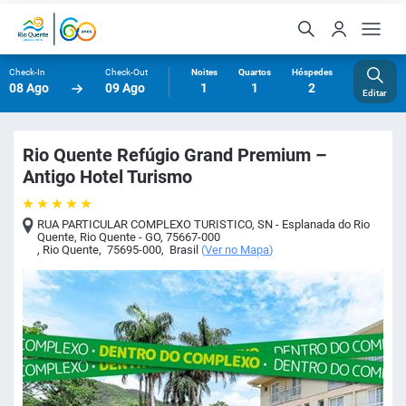
Check-In
Check-Out
Noites
Quartos
Hóspedes
08 Ago
09 Ago
1
1
2
Editar
Rio Quente Refúgio Grand Premium –
Antigo Hotel Turismo
RUA PARTICULAR COMPLEXO TURISTICO, SN - Esplanada do Rio
Quente, Rio Quente - GO, 75667-000
,
Rio Quente
,
75695-000
,
Brasil
(
Ver no Mapa
)