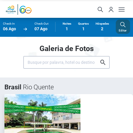
Check-In
Check-Out
Noites
Quartos
Hóspedes
06 Ago
07 Ago
1
1
2
Editar
Galeria de Fotos
Brasil
Rio Quente