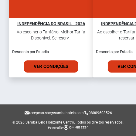
INDEPENDÊNCIA DO BRASIL - 2026
INDEPENDÊNCIA D
Ao escolher o Tarifário: Melhor Tarifa
Ao escolher o Tarifári
Disponível. Se reserv...
reservar 
Desconto por Estadia
Desconto por Estadia
VER CONDIÇÕES
VER CO
recepcao.sbc@sambahoteis.com
08009608526
© 2026 Samba Belo Horizonte Centro.
Todos os direitos reservados.
Powered by