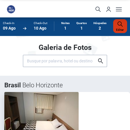
Check-In
Check-Out
Noites
Quartos
Hóspedes
09 Ago
10 Ago
1
1
2
Editar
Galeria de Fotos
Brasil
Belo Horizonte