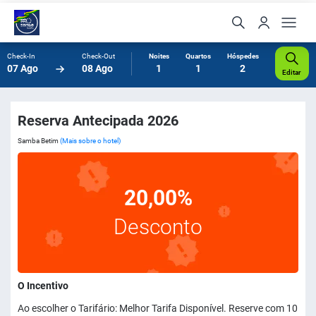
Check-In
Check-Out
Noites
Quartos
Hóspedes
07 Ago
08 Ago
1
1
2
Editar
Reserva Antecipada 2026
Samba Betim
(Mais sobre o hotel)
20,00%
Desconto
O Incentivo
Ao escolher o Tarifário: Melhor Tarifa Disponível. Reserve com 10