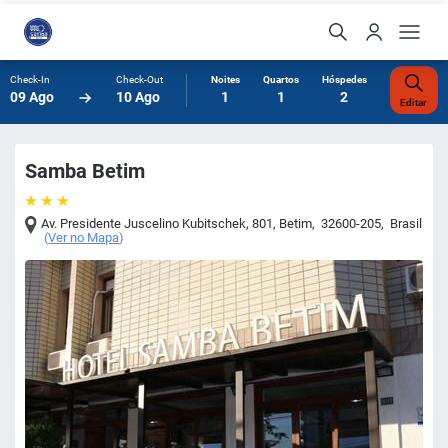
Check-In
Check-Out
Noites
Quartos
Hóspedes
09 Ago
10 Ago
1
1
2
Editar
Samba Betim
Av. Presidente Juscelino Kubitschek, 801
,
Betim
,
32600-205
,
Brasil
(
Ver no Mapa
)