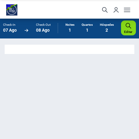
Check-In
Check-Out
Noites
Quartos
Hóspedes
07 Ago
08 Ago
1
1
2
Editar