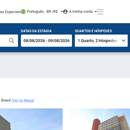
Português , BR /
R$
A minha conta
tas Especiais
DATAS DA ESTADIA
QUARTOS E HÓSPEDES
,
Brasil
(
Ver no Mapa
)