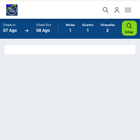
Check-In
Check-Out
Noites
Quartos
Hóspedes
07 Ago
08 Ago
1
1
2
Editar