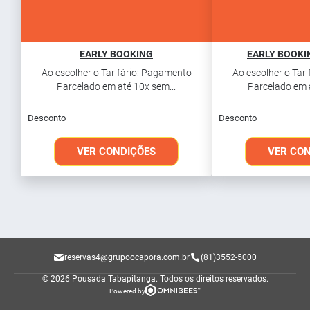
EARLY BOOKING
EARLY BOOK
Ao escolher o Tarifário: Pagamento
Ao escolher o Tar
Parcelado em até 10x sem...
Parcelado em a
Desconto
Desconto
VER CONDIÇÕES
VER CO
reservas4@grupoocapora.com.br
(81)3552-5000
© 2026 Pousada Tabapitanga.
Todos os direitos reservados.
Powered by