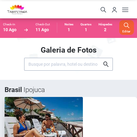
Check-In
Check-Out
Noites
Quartos
Hóspedes
10 Ago
11 Ago
1
1
2
Editar
Galeria de Fotos
Brasil
Ipojuca