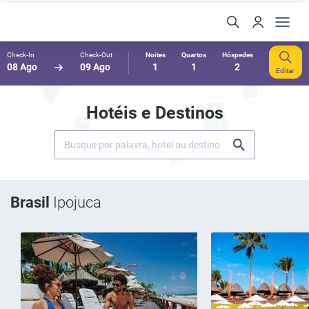
Check-In
Check-Out
Noites
Quartos
Hóspedes
08 Ago
09 Ago
1
1
2
Editar
Hotéis e Destinos
Brasil
Ipojuca