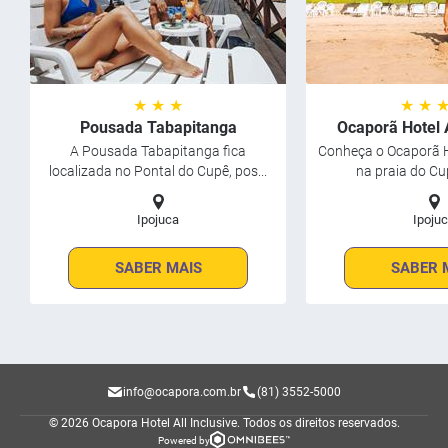
★ ★ ★
★ ★ 
Pousada Tabapitanga
Ocaporã Hotel A
A Pousada Tabapitanga fica
Conheça o Ocaporã Ho
localizada no Pontal do Cupê, pos...
na praia do Cu
Ipojuca
Ipoju
SABER MAIS
SABER 
info@ocapora.com.br
(81) 3552-5000
© 2026 Ocapora Hotel All Inclusive.
Todos os direitos reservados.
Powered by