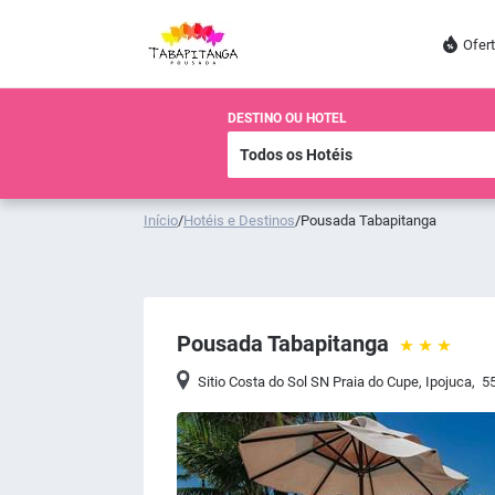
Ofer
DESTINO OU HOTEL
Início
/
Hotéis e Destinos
/
Pousada Tabapitanga
Pousada Tabapitanga
Sitio Costa do Sol SN Praia do Cupe
,
Ipojuca
,
55