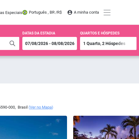
Português , BR /
R$
A minha conta
tas Especiais
DATAS DA ESTADIA
QUARTOS E HÓSPEDES
590-000
,
Brasil
(
Ver no Mapa
)