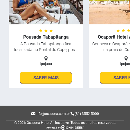
★ ★ ★
★ ★ 
Pousada Tabapitanga
Ocaporã Hotel A
A Pousada Tabapitanga fica
Conheça o Ocaporã Ho
localizada no Pontal do Cupê, pos...
na praia do Cu
Ipojuca
Ipoju
SABER MAIS
SABER 
info@ocapora.com.br
(81) 3552-5000
© 2026 Ocapora Hotel All Inclusive.
Todos os direitos reservados.
Powered by