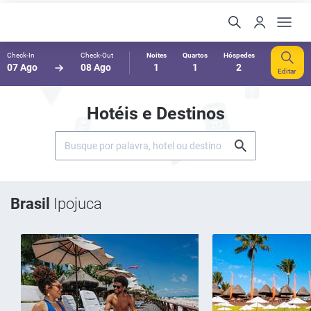
Check-In
Check-Out
Noites
Quartos
Hóspedes
07 Ago
08 Ago
1
1
2
Editar
Hotéis e Destinos
Brasil
Ipojuca