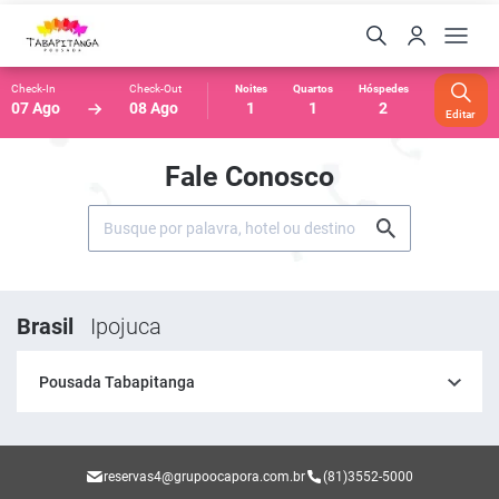
Check-In
Check-Out
Noites
Quartos
Hóspedes
07 Ago
08 Ago
1
1
2
Editar
Fale Conosco
Brasil
Ipojuca
Pousada Tabapitanga
reservas4@grupoocapora.com.br
(81)3552-5000