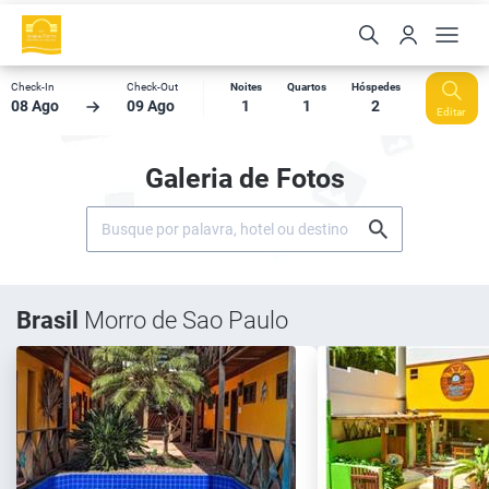
Check-In
Check-Out
Noites
Quartos
Hóspedes
08 Ago
09 Ago
1
1
2
Editar
Galeria de Fotos
Brasil
Morro de Sao Paulo