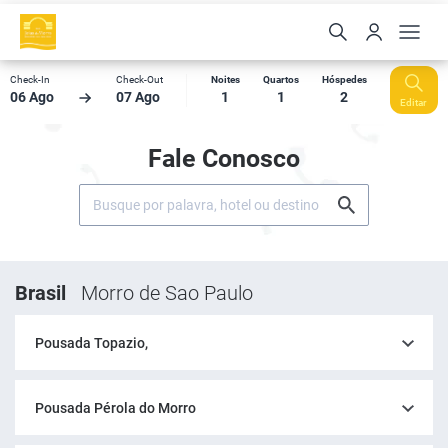
Check-In
Check-Out
Noites
Quartos
Hóspedes
06 Ago
07 Ago
1
1
2
Editar
Fale Conosco
Brasil
Morro de Sao Paulo
Pousada Topazio,
Pousada Pérola do Morro