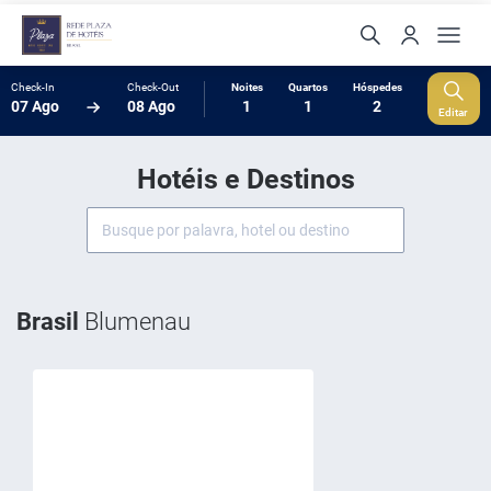
Check-In
Check-Out
Noites
Quartos
Hóspedes
07 Ago
08 Ago
1
1
2
Editar
Hotéis e Destinos
Brasil
Blumenau