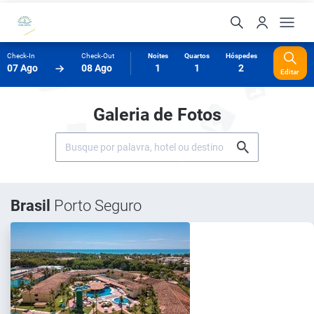
Check-In
Check-Out
Noites
Quartos
Hóspedes
07 Ago
08 Ago
1
1
2
Editar
Galeria de Fotos
Brasil
Porto Seguro