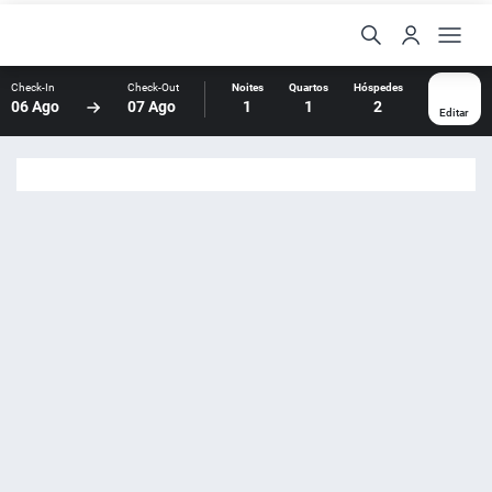
Check-In
Check-Out
Noites
Quartos
Hóspedes
06 Ago
07 Ago
1
1
2
Editar