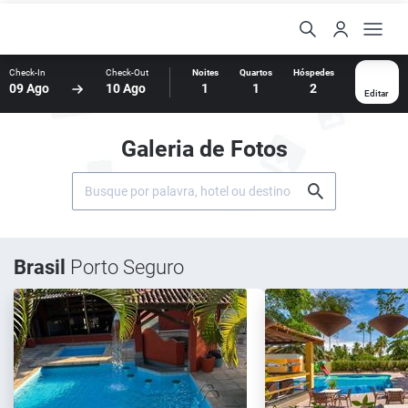
Check-In
Check-Out
Noites
Quartos
Hóspedes
09 Ago
10 Ago
1
1
2
Editar
Galeria de Fotos
Brasil
Porto Seguro