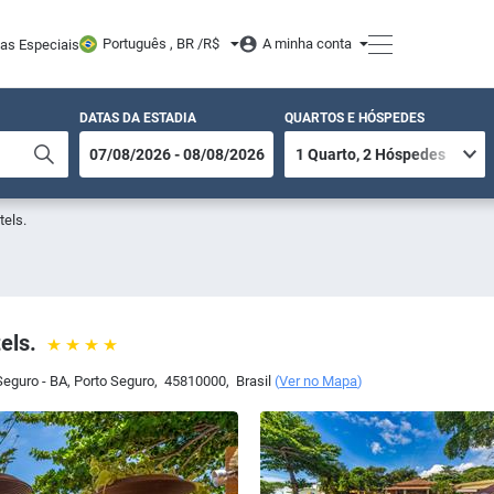
Português , BR /
R$
A minha conta
tas Especiais
DATAS DA ESTADIA
QUARTOS E HÓSPEDES
tels.
els.
Seguro - BA
,
Porto Seguro
,
45810000
,
Brasil
(
Ver no Mapa
)