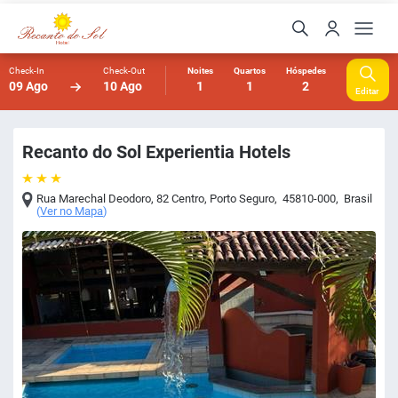
Check-In
Check-Out
Noites
Quartos
Hóspedes
09 Ago
10 Ago
1
1
2
Editar
Recanto do Sol Experientia Hotels
Rua Marechal Deodoro, 82 Centro
,
Porto Seguro
,
45810-000
,
Brasil
(
Ver no Mapa
)