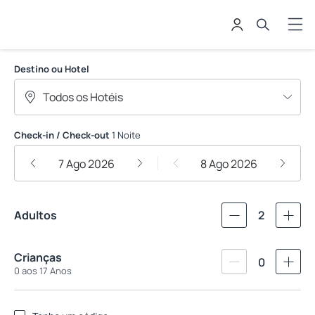
Rede Vila
Destino ou Hotel
Check-in / Check-out
1 Noite
7 Ago 2026
8 Ago 2026
Adultos
2
Crianças
0
0 aos 17 Anos