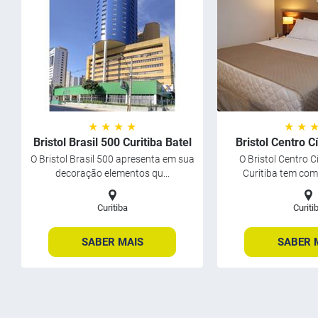
★ ★ ★ ★
★ ★ 
Bristol Brasil 500 Curitiba Batel
Bristol Centro Cí
O Bristol Brasil 500 apresenta em sua
O Bristol Centro C
decoração elementos qu...
Curitiba tem como
Curitiba
Curiti
SABER MAIS
SABER 