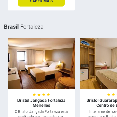
SABER MAIS
Brasil
Fortaleza
★ ★ ★ ★
★ ★
Bristol Jangada Fortaleza
Bristol Guarara
Meirelles
Centro de 
O Bristol Jangada Fortaleza está
Inteiramente nov
localizado em um dos bairro...
elegante, o Bristo