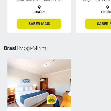
Fortaleza
Fortal
SABER MAIS
SABER 
Brasil
Mogi-Mirim