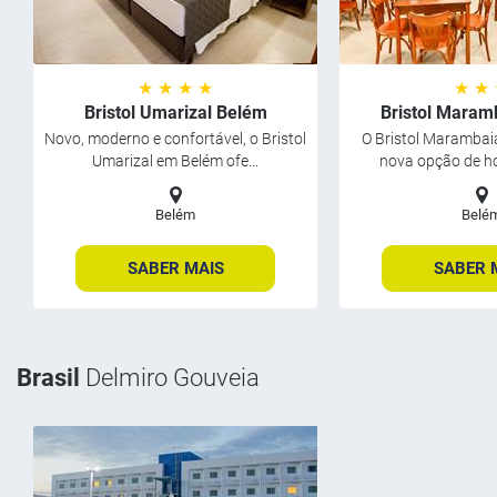
★ ★ ★ ★
★ ★
Bristol Umarizal Belém
Bristol Maram
Novo, moderno e confortável, o Bristol
O Bristol Marambaia
Umarizal em Belém ofe...
nova opção de h
Belém
Belé
SABER MAIS
SABER 
Brasil
Delmiro Gouveia