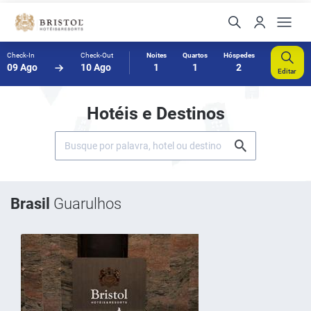
Check-In
Check-Out
Noites
Quartos
Hóspedes
09 Ago
10 Ago
1
1
2
Editar
Hotéis e Destinos
Brasil
Guarulhos