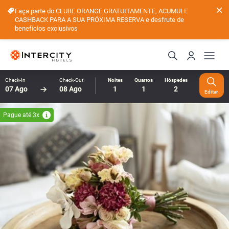
Faça parte do CLUBE ORANGE GRATUITAMENTE, ACUMULE
CASHBACK PARA A SUA PRÓXIMA RESERVA e desfrute de
benefícios exclusivos
Check-In
Check-Out
Noites
Quartos
Hóspedes
07 Ago
08 Ago
1
1
2
Editar
Pague até 3x