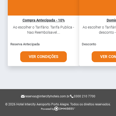
Compra Antecipada - 10%
Domi
Ao escolher o Tarifário: Tarifa Publica -
Ao escolher o Tarifár
Nao Reembolsavel....
desconto - 
Reserva Antecipada
Desconto
VER CONDIÇÕES
VER CO
reservas@intercityhoteis.com.br
0300 210 7700
© 2026 Hotel Intercity Aeroporto Porto Alegre.
Todos os direitos reservados.
Powered by