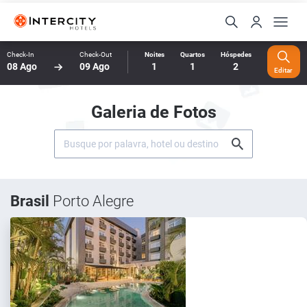
Check-In
Check-Out
Noites
Quartos
Hóspedes
08 Ago
09 Ago
1
1
2
Editar
Galeria de Fotos
Brasil
Porto Alegre