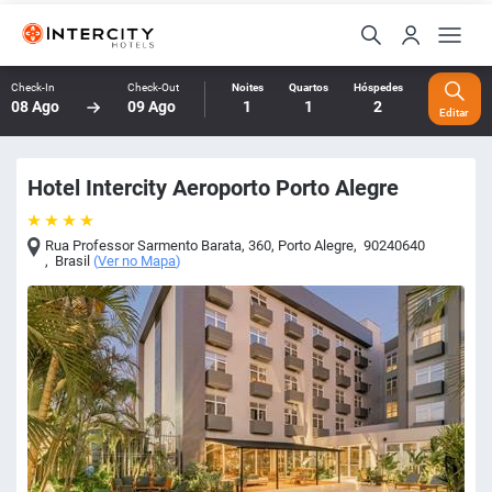
Check-In
Check-Out
Noites
Quartos
Hóspedes
08 Ago
09 Ago
1
1
2
Editar
Hotel Intercity Aeroporto Porto Alegre
Rua Professor Sarmento Barata, 360
,
Porto Alegre
,
90240640
,
Brasil
(
Ver no Mapa
)