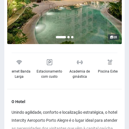
28
e
Internet Banda
Estacionamento
Academia de
Piscina Exterior
e
Larga
com custo
ginástica
O Hotel
Unindo agilidade, conforto e localização estratégica, o hotel
Intercity Aeroporto Porto Alegre é o lugar ideal para atender
as necessidades dos visitantes que vêm à capital gaúcha.