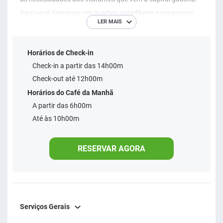
Aqui você descansa em quartos agradáveis e espaçosos,
LER MAIS
chega ao aeroporto em 5 minutos - ou ao centro da cidade
em menos de 10 minutos, e se desloca para as cidades da
Horários de Check-in
região metropolitana com bastante facilidade. Viva essa
Check-in a partir das 14h00m
experiência e sinta-se bem no nosso hotel em Porto Alegre.
Check-out até 12h00m
Horários do Café da Manhã
A partir das 6h00m
Até às 10h00m
RESERVAR AGORA
Serviços Gerais