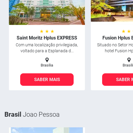
★ ★ ★
★ ★
Saint Moritz Hplus EXPRESS
Fusion Hplus
Com uma localização privilegiada,
Situado no Setor Ho
voltado para a Esplanada d...
hotel Fusion Hp
Brasilia
Brasil
SABER MAIS
SABER 
Brasil
Joao Pessoa