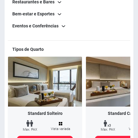
Restaurantes e Bares
Bem-estar e Esportes
Eventos e Conferências
Tipos de Quarto
Standard Solteiro
Standard Casal
x3
Vista variada
Vista 
Max. PAX
Max. PAX