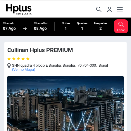
Check-In
Check-Out
Noites
Quartos
Hóspedes
07 Ago
08 Ago
1
1
2
Editar
Cullinan Hplus PREMIUM
SHN quadra 4 bloco E Brasília
,
Brasilia
,
70.704-000
,
Brasil
(
Ver no Mapa
)