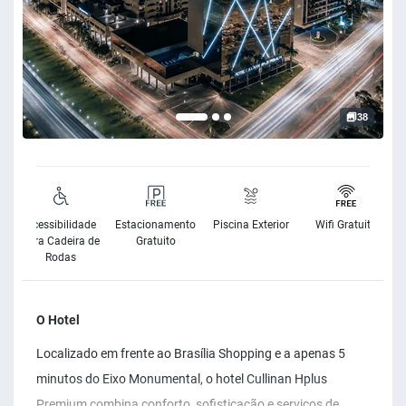
38
Acessibilidade
Estacionamento
Piscina Exterior
Wifi Gratuito
para Cadeira de
Gratuito
Rodas
O Hotel
Localizado em frente ao Brasília Shopping e a apenas 5
minutos do Eixo Monumental, o hotel Cullinan Hplus
Premium combina conforto, sofisticação e serviços de