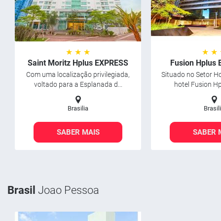
★ ★ ★
★ ★
Saint Moritz Hplus EXPRESS
Fusion Hplus
Com uma localização privilegiada,
Situado no Setor Ho
voltado para a Esplanada d...
hotel Fusion Hp
Brasilia
Brasil
SABER MAIS
SABER 
Brasil
Joao Pessoa