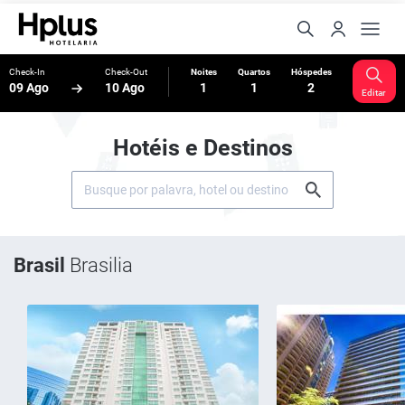
Check-In
Check-Out
Noites
Quartos
Hóspedes
09 Ago
10 Ago
1
1
2
Editar
Hotéis e Destinos
Brasil
Brasilia