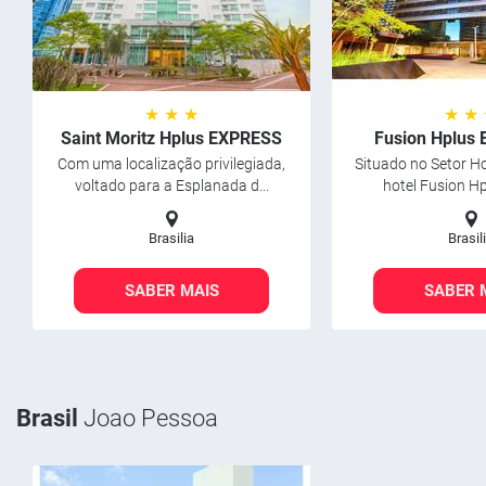
★ ★ ★
★ ★
Saint Moritz Hplus EXPRESS
Fusion Hplus
Com uma localização privilegiada,
Situado no Setor Ho
voltado para a Esplanada d...
hotel Fusion Hp
Brasilia
Brasil
SABER MAIS
SABER 
Brasil
Joao Pessoa