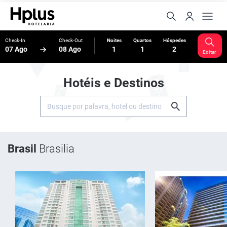
Check-In
Check-Out
Noites
Quartos
Hóspedes
07 Ago
08 Ago
1
1
2
Editar
Hotéis e Destinos
Brasil
Brasilia